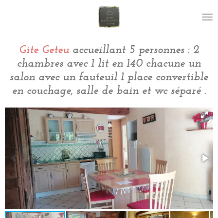
Passer
au
contenu
principal
Gite Geteu
accueillant 5 personnes : 2
chambres avec 1 lit en 140 chacune un
salon avec un fauteuil 1 place convertible
en couchage, salle de bain et wc séparé .